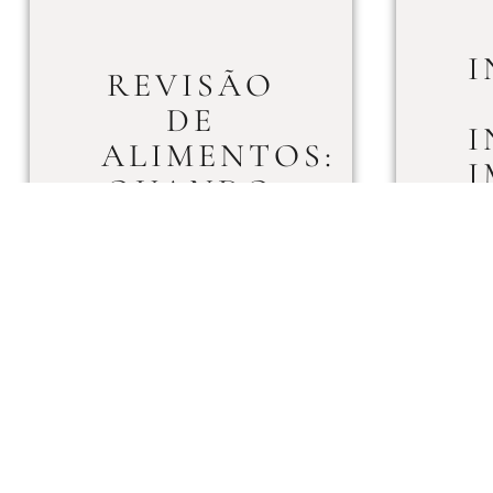
I
REVISÃO
DE
I
ALIMENTOS:
I
QUANDO
É
CABÍVEL?
LEIA MAIS