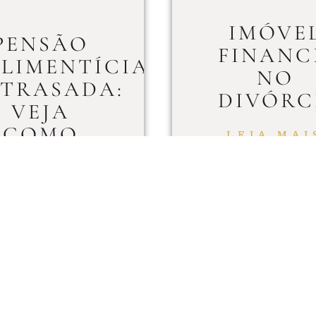
IMÓVE
PENSÃO
FINANC
LIMENTÍCIA
NO
TRASADA:
DIVÓRC
VEJA
COMO
LEIA MAI
ECEBER.
LEIA MAIS