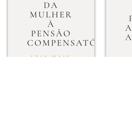
DA
MULHER
À
A
PENSÃO
A
COMPENSATÓRIA
LEIA MAIS
R