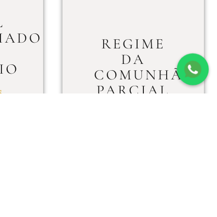
L
IADO
REGIME
DA
IO
COMUNHÃO
PARCIAL
S
DE BENS
BRASILEIRO:
COMO
FUNCIONA?
PRÓS E
CONTRAS
LEIA MAIS