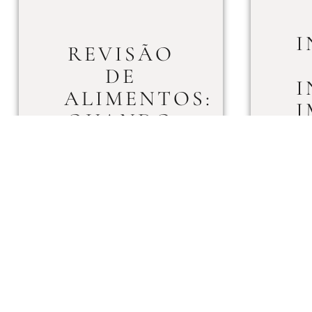
I
REVISÃO
DE
I
ALIMENTOS:
I
QUANDO
É
CABÍVEL?
LEIA MAIS